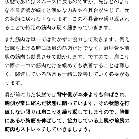
状態であればスムーズに戻るのですが、先ほどのよう
な不良姿勢が続くと無駄な力みや不具合が生じて、元
の状態に戻れなくなります。この不具合が繰り返され
ることで特定の筋肉が硬く縮まっていきます。
また筋肉は単一では動かずに協力して動きます。例え
ば腕を上げる時には肩の筋肉だけでなく、肩甲骨や前
腕の筋肉も動員させて動かします。ですので、肩こり
の際に一つの筋肉だけを緩めても改善することは難し
く、関連している筋肉も一緒に改善していく必要があ
ります。
肩が前に出た状態では
背中側が本来よりも伸ばされ、
胸側が常に縮んだ状態に陥っています。その状態を打
破しない限りは肩こりを繰り返してしまうので、胸側
にある小胸筋を伸ばして、協力している上腕や前腕の
筋肉もストレッチしていきましょう。