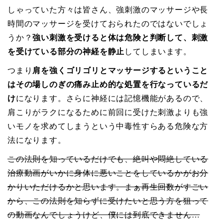
しゃっていた方々は皆さん、強刺激のマッサージや長
時間のマッサージを受けておられたのではないでしょ
うか？
強い刺激を受けると体は危険と判断して、刺激
を受けている部分の神経を静止
してしまいます。
つまり
肩を強くゴリゴリとマッサージするということ
はその場しのぎの痛み止め的な処置を行なっているだ
け
になります。さらに神経には記憶機能があるので、
肩こりがラクになるために前回に受けた刺激よりも強
いモノを求めてしまうという中毒性すらある危険な方
法になります。
この法則を知っているだけでも、絶叫や悶絶している
治療動画がいかに身体に悪いことをしているかがお分
かりいただけるかと思います。まぁ再生回数がすごい
から、この法則を知らずに受けたいと思う方を狙って
の動画なんでしょうけど、僕には到底できません…